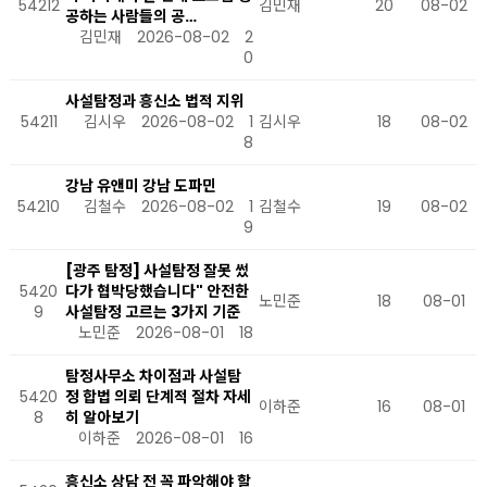
54212
김민재
20
08-02
공하는 사람들의 공…
김민재
2026-08-02
2
0
사설탐정과 흥신소 법적 지위
54211
김시우
2026-08-02
1
김시우
18
08-02
8
강남 유앤미 강남 도파민
54210
김철수
2026-08-02
1
김철수
19
08-02
9
[광주 탐정] 사설탐정 잘못 썼
5420
다가 협박당했습니다" 안전한
노민준
18
08-01
9
사설탐정 고르는 3가지 기준
노민준
2026-08-01
18
탐정사무소 차이점과 사설탐
5420
정 합법 의뢰 단계적 절차 자세
이하준
16
08-01
8
히 알아보기
이하준
2026-08-01
16
흥신소 상담 전 꼭 파악해야 할