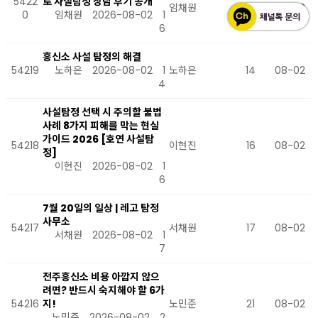
5422
로 사설탐정 상담 후기 공개
임채원
16
08-02
0
임채원
2026-08-02
1
6
흥신소 사설 탐정의 해결
54219
노하은
2026-08-02
1
노하은
14
08-02
4
사설탐정 선택 시 주의할 불법
사례 8가지 피해를 막는 현실
가이드 2026 [호연 사설탐
54218
이현진
16
08-02
정]
이현진
2026-08-02
1
6
7월 20일의 일상 | 레고 탐정
사무소
54217
서채원
17
08-02
서채원
2026-08-02
1
7
전주흥신소 비용 아깝지 않으
려면? 반드시 숙지해야 할 6가
54216
지!
노민준
21
08-02
노민준
2026-08-02
2