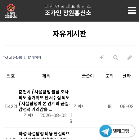
대한민국대표흥신소
조가인 창원흥신소
자유게시판
Total 54,461건
17 페이지
번호
제목
글쓴이
조회
날짜
춘천시 / 사설탐정 불륜 조사
외도 증거확보 단서수집 외도
/ 사설탐정이 본 관계의 균열:
54221
김예나
18
08-02
감정적 거리감을 …
김예나
2026-08-02
1
8
화성 사설탐정 비용 현실적으