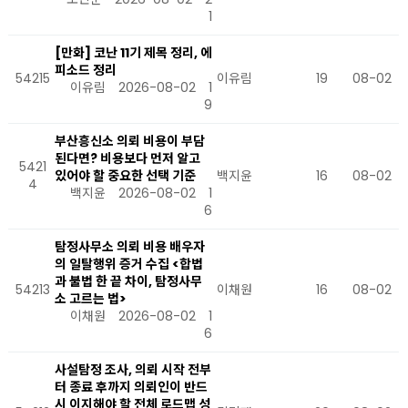
1
[만화] 코난 11기 제목 정리, 에
피소드 정리
54215
이유림
19
08-02
이유림
2026-08-02
1
9
부산흥신소 의뢰 비용이 부담
된다면? 비용보다 먼저 알고
5421
있어야 할 중요한 선택 기준
백지윤
16
08-02
4
백지윤
2026-08-02
1
6
탐정사무소 의뢰 비용 배우자
의 일탈행위 증거 수집 <합법
과 불법 한 끝 차이, 탐정사무
54213
이채원
16
08-02
소 고르는 법>
이채원
2026-08-02
1
6
사설탐정 조사, 의뢰 시작 전부
터 종료 후까지 의뢰인이 반드
시 이지해야 할 전체 로드맵 성